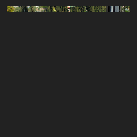
Palmsonntag in Jerusalem
JERUSALEM 2018
2018